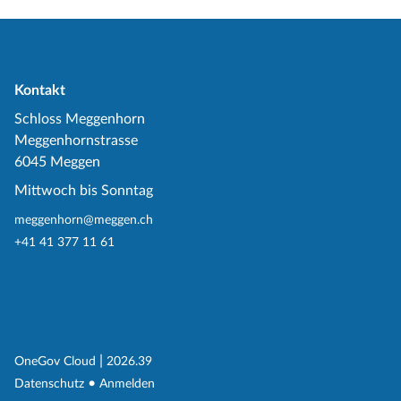
Kontakt
Schloss Meggenhorn
Meggenhornstrasse
6045 Meggen
Mittwoch bis Sonntag
meggenhorn@meggen.ch
+41 41 377 11 61
(External Link)
|
(External Link)
OneGov Cloud
2026.39
(External Link)
Datenschutz
Anmelden