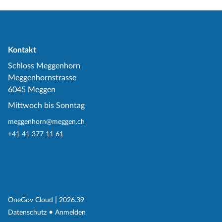
Kontakt
Schloss Meggenhorn
Meggenhornstrasse
6045 Meggen
Mittwoch bis Sonntag
meggenhorn@meggen.ch
+41 41 377 11 61
(External Link)
|
(External Link)
OneGov Cloud
2026.39
(External Link)
Datenschutz
Anmelden