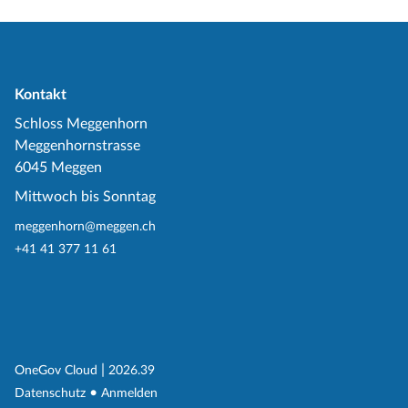
Kontakt
Schloss Meggenhorn
Meggenhornstrasse
6045 Meggen
Mittwoch bis Sonntag
meggenhorn@meggen.ch
+41 41 377 11 61
(External Link)
|
(External Link)
OneGov Cloud
2026.39
(External Link)
Datenschutz
Anmelden