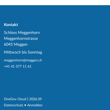
Kontakt
Schloss Meggenhorn
Meggenhornstrasse
6045 Meggen
Mittwoch bis Sonntag
meggenhorn@meggen.ch
+41 41 377 11 61
(External Link)
|
(External Link)
OneGov Cloud
2026.39
(External Link)
Datenschutz
Anmelden