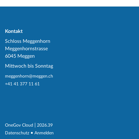
Kontakt
Schloss Meggenhorn
Meggenhornstrasse
6045 Meggen
Mittwoch bis Sonntag
meggenhorn@meggen.ch
+41 41 377 11 61
(External Link)
|
(External Link)
OneGov Cloud
2026.39
(External Link)
Datenschutz
Anmelden