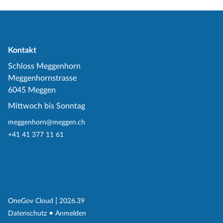
Kontakt
Schloss Meggenhorn
Meggenhornstrasse
6045 Meggen
Mittwoch bis Sonntag
meggenhorn@meggen.ch
+41 41 377 11 61
(External Link)
|
(External Link)
OneGov Cloud
2026.39
(External Link)
Datenschutz
Anmelden