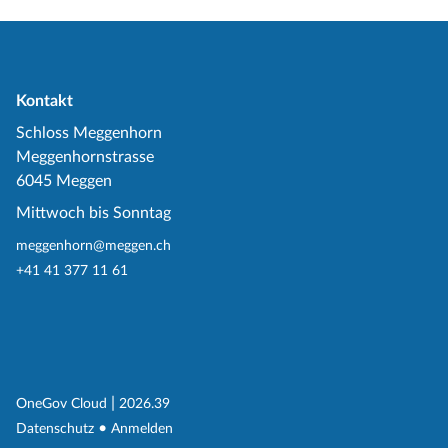
Kontakt
Schloss Meggenhorn
Meggenhornstrasse
6045 Meggen
Mittwoch bis Sonntag
meggenhorn@meggen.ch
+41 41 377 11 61
(External Link)
|
(External Link)
OneGov Cloud
2026.39
(External Link)
Datenschutz
Anmelden