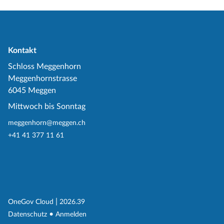
Kontakt
Schloss Meggenhorn
Meggenhornstrasse
6045 Meggen
Mittwoch bis Sonntag
meggenhorn@meggen.ch
+41 41 377 11 61
(External Link)
|
(External Link)
OneGov Cloud
2026.39
(External Link)
Datenschutz
Anmelden