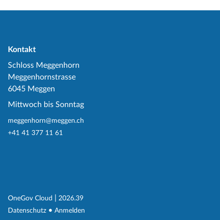
Kontakt
Schloss Meggenhorn
Meggenhornstrasse
6045 Meggen
Mittwoch bis Sonntag
meggenhorn@meggen.ch
+41 41 377 11 61
(External Link)
|
(External Link)
OneGov Cloud
2026.39
(External Link)
Datenschutz
Anmelden