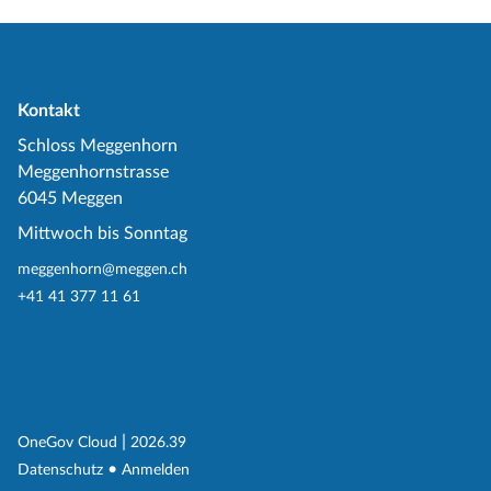
Kontakt
Schloss Meggenhorn
Meggenhornstrasse
6045 Meggen
Mittwoch bis Sonntag
meggenhorn@meggen.ch
+41 41 377 11 61
(External Link)
|
(External Link)
OneGov Cloud
2026.39
(External Link)
Datenschutz
Anmelden