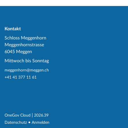
Kontakt
Schloss Meggenhorn
Meggenhornstrasse
6045 Meggen
Mittwoch bis Sonntag
meggenhorn@meggen.ch
+41 41 377 11 61
(External Link)
|
(External Link)
OneGov Cloud
2026.39
(External Link)
Datenschutz
Anmelden