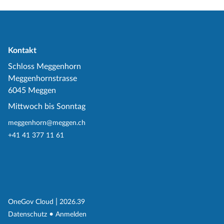
Kontakt
Schloss Meggenhorn
Meggenhornstrasse
6045 Meggen
Mittwoch bis Sonntag
meggenhorn@meggen.ch
+41 41 377 11 61
(External Link)
|
(External Link)
OneGov Cloud
2026.39
(External Link)
Datenschutz
Anmelden