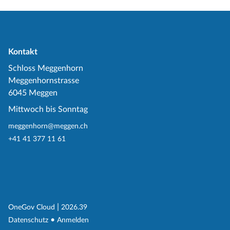
Kontakt
Schloss Meggenhorn
Meggenhornstrasse
6045 Meggen
Mittwoch bis Sonntag
meggenhorn@meggen.ch
+41 41 377 11 61
(External Link)
|
(External Link)
OneGov Cloud
2026.39
(External Link)
Datenschutz
Anmelden