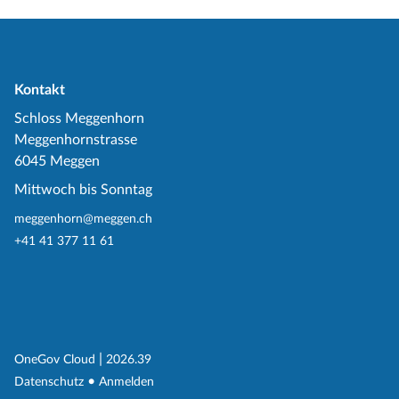
Kontakt
Schloss Meggenhorn
Meggenhornstrasse
6045 Meggen
Mittwoch bis Sonntag
meggenhorn@meggen.ch
+41 41 377 11 61
(External Link)
|
(External Link)
OneGov Cloud
2026.39
(External Link)
Datenschutz
Anmelden