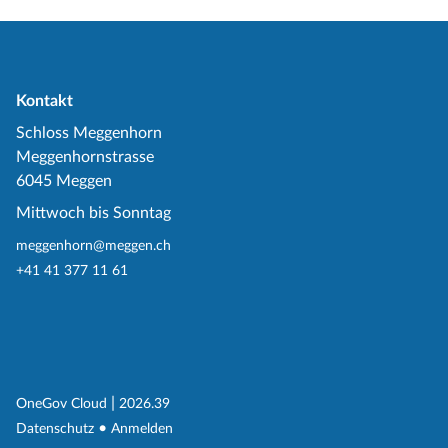
Kontakt
Schloss Meggenhorn
Meggenhornstrasse
6045 Meggen
Mittwoch bis Sonntag
meggenhorn@meggen.ch
+41 41 377 11 61
(External Link)
|
(External Link)
OneGov Cloud
2026.39
(External Link)
Datenschutz
Anmelden