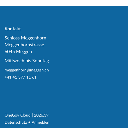
Kontakt
Schloss Meggenhorn
Meggenhornstrasse
6045 Meggen
Mittwoch bis Sonntag
meggenhorn@meggen.ch
+41 41 377 11 61
(External Link)
|
(External Link)
OneGov Cloud
2026.39
(External Link)
Datenschutz
Anmelden