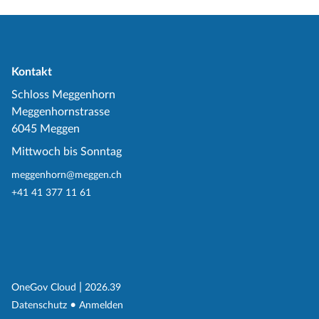
Kontakt
Schloss Meggenhorn
Meggenhornstrasse
6045 Meggen
Mittwoch bis Sonntag
meggenhorn@meggen.ch
+41 41 377 11 61
(External Link)
|
(External Link)
OneGov Cloud
2026.39
(External Link)
Datenschutz
Anmelden