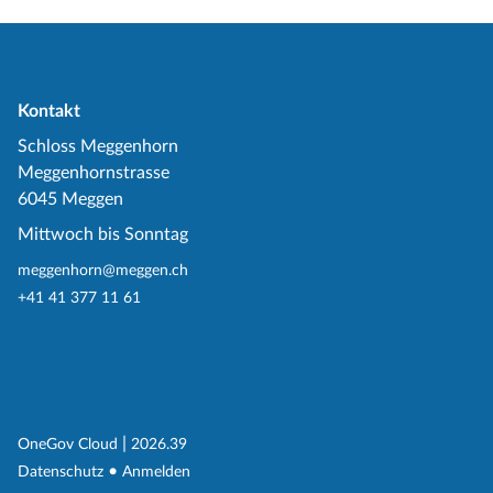
Kontakt
Schloss Meggenhorn
Meggenhornstrasse
6045 Meggen
Mittwoch bis Sonntag
meggenhorn@meggen.ch
+41 41 377 11 61
(External Link)
|
(External Link)
OneGov Cloud
2026.39
(External Link)
Datenschutz
Anmelden