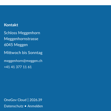
Kontakt
Schloss Meggenhorn
Meggenhornstrasse
6045 Meggen
Mittwoch bis Sonntag
meggenhorn@meggen.ch
+41 41 377 11 61
(External Link)
|
(External Link)
OneGov Cloud
2026.39
(External Link)
Datenschutz
Anmelden