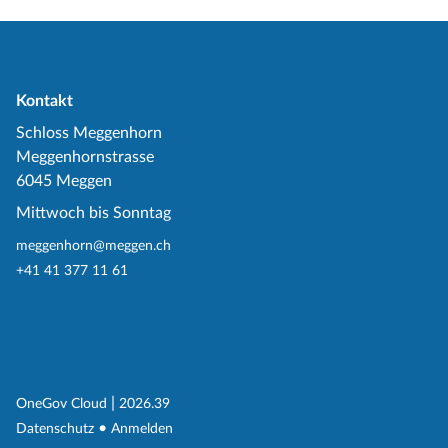
Kontakt
Schloss Meggenhorn
Meggenhornstrasse
6045 Meggen
Mittwoch bis Sonntag
meggenhorn@meggen.ch
+41 41 377 11 61
(External Link)
|
(External Link)
OneGov Cloud
2026.39
(External Link)
Datenschutz
Anmelden