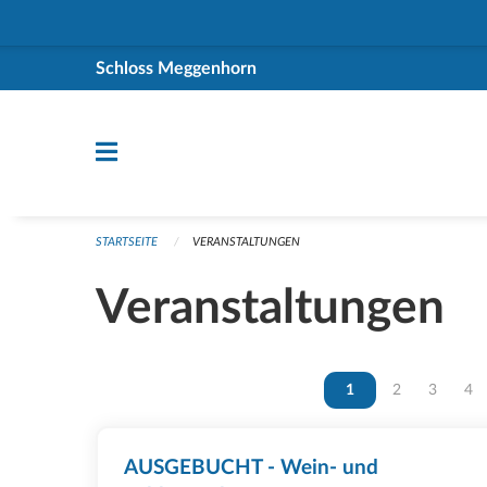
Navigation überspringen
Schloss Meggenhorn
STARTSEITE
VERANSTALTUNGEN
Veranstaltungen
Vous êtes sur la page
1
Vous êtes sur 
2
Vous ête
3
Vou
4
AUSGEBUCHT - Wein- und