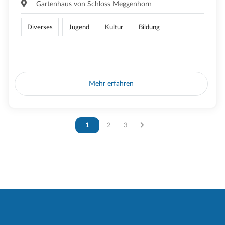
Gartenhaus von Schloss Meggenhorn
Diverses
Jugend
Kultur
Bildung
Mehr erfahren
Vous êtes sur la page
1
Vous êtes sur la page
2
Vous êtes sur la page
3