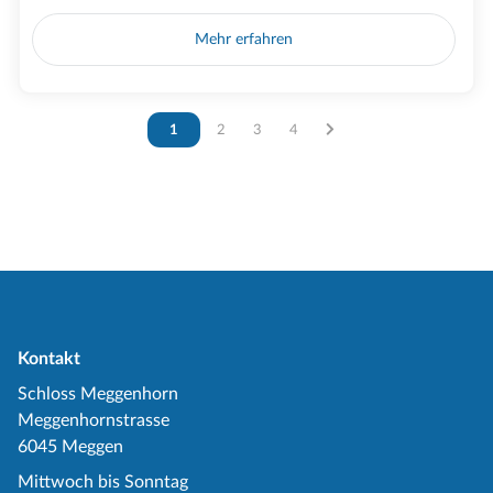
Mehr erfahren
Vous êtes sur la page
1
Vous êtes sur la page
2
Vous êtes sur la page
3
Vous êtes sur la page
4
Kontakt
Schloss Meggenhorn
Meggenhornstrasse
6045 Meggen
Mittwoch bis Sonntag