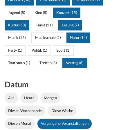
Diverses (58)
Gastronomie (9)
Gesundheit (1)
Jugend (8)
Kino (8)
Konzert (15)
Kultur (68)
Kunst (11)
Lesung (7)
Musik (16)
Musikschule (2)
Natur (14)
Party (1)
Politik (1)
Sport (1)
Tourismus (1)
Treffen (3)
Vortrag (8)
Datum
Alle
Heute
Morgen
Dieses Wochenende
Diese Woche
Diesen Monat
Vergangene Veranstaltungen