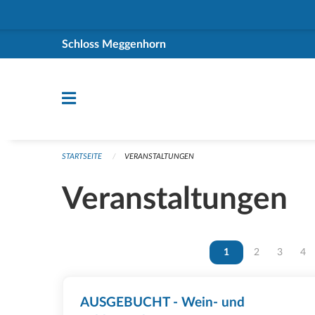
Navigation überspringen
Schloss Meggenhorn
STARTSEITE
VERANSTALTUNGEN
Veranstaltungen
Vous êtes sur la page
1
Vous êtes sur 
2
Vous ête
3
Vou
4
AUSGEBUCHT - Wein- und