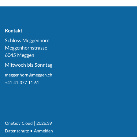
Kontakt
Schloss Meggenhorn
Meggenhornstrasse
6045 Meggen
Mittwoch bis Sonntag
meggenhorn@meggen.ch
+41 41 377 11 61
(External Link)
|
(External Link)
OneGov Cloud
2026.39
(External Link)
Datenschutz
Anmelden