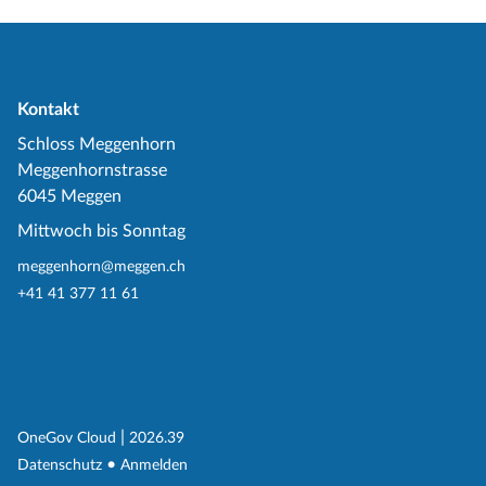
Kontakt
Schloss Meggenhorn
Meggenhornstrasse
6045 Meggen
Mittwoch bis Sonntag
meggenhorn@meggen.ch
+41 41 377 11 61
(External Link)
|
(External Link)
OneGov Cloud
2026.39
(External Link)
Datenschutz
Anmelden