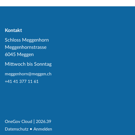
Kontakt
Schloss Meggenhorn
Meggenhornstrasse
6045 Meggen
Mittwoch bis Sonntag
meggenhorn@meggen.ch
+41 41 377 11 61
(External Link)
|
(External Link)
OneGov Cloud
2026.39
(External Link)
Datenschutz
Anmelden