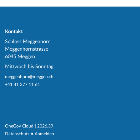
Kontakt
Schloss Meggenhorn
Meggenhornstrasse
6045 Meggen
Mittwoch bis Sonntag
meggenhorn@meggen.ch
+41 41 377 11 61
(External Link)
|
(External Link)
OneGov Cloud
2026.39
(External Link)
Datenschutz
Anmelden