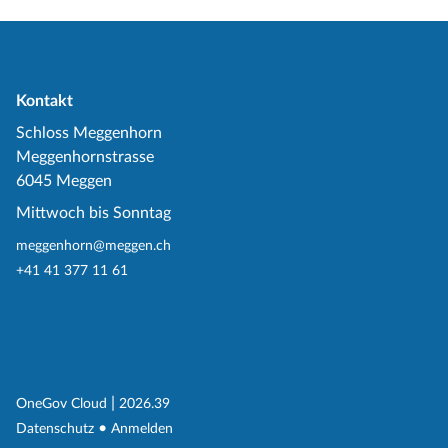
Kontakt
Schloss Meggenhorn
Meggenhornstrasse
6045 Meggen
Mittwoch bis Sonntag
meggenhorn@meggen.ch
+41 41 377 11 61
(External Link)
|
(External Link)
OneGov Cloud
2026.39
(External Link)
Datenschutz
Anmelden