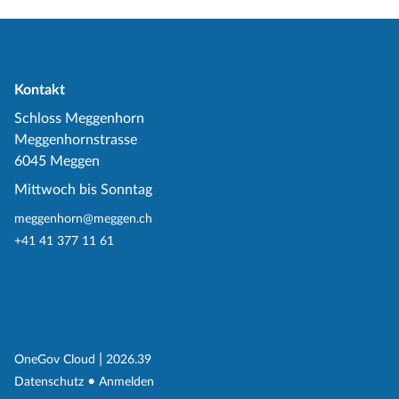
Kontakt
Schloss Meggenhorn
Meggenhornstrasse
6045 Meggen
Mittwoch bis Sonntag
meggenhorn@meggen.ch
+41 41 377 11 61
(External Link)
|
(External Link)
OneGov Cloud
2026.39
(External Link)
Datenschutz
Anmelden