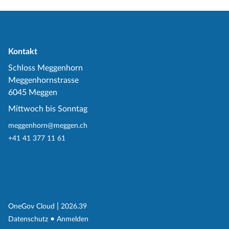
Kontakt
Schloss Meggenhorn
Meggenhornstrasse
6045 Meggen
Mittwoch bis Sonntag
meggenhorn@meggen.ch
+41 41 377 11 61
(External Link)
|
(External Link)
OneGov Cloud
2026.39
(External Link)
Datenschutz
Anmelden