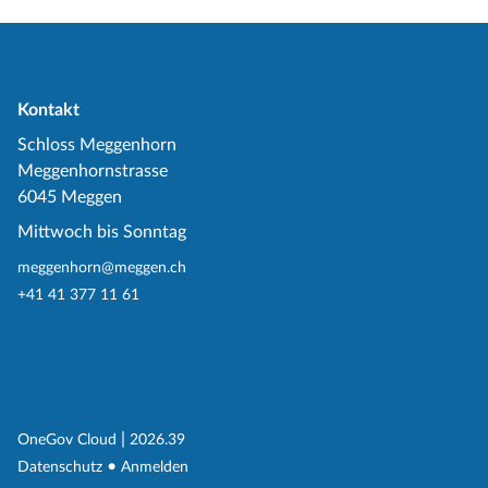
Kontakt
Schloss Meggenhorn
Meggenhornstrasse
6045 Meggen
Mittwoch bis Sonntag
meggenhorn@meggen.ch
+41 41 377 11 61
(External Link)
|
(External Link)
OneGov Cloud
2026.39
(External Link)
Datenschutz
Anmelden