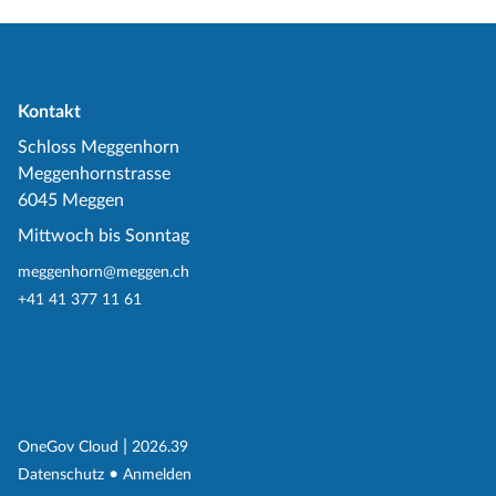
Kontakt
Schloss Meggenhorn
Meggenhornstrasse
6045 Meggen
Mittwoch bis Sonntag
meggenhorn@meggen.ch
+41 41 377 11 61
(External Link)
|
(External Link)
OneGov Cloud
2026.39
(External Link)
Datenschutz
Anmelden