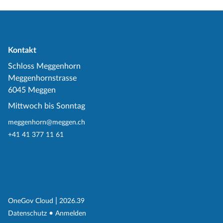
Kontakt
Schloss Meggenhorn
Meggenhornstrasse
6045 Meggen
Mittwoch bis Sonntag
meggenhorn@meggen.ch
+41 41 377 11 61
(External Link)
|
(External Link)
OneGov Cloud
2026.39
(External Link)
Datenschutz
Anmelden