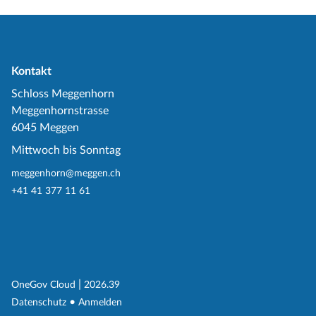
Kontakt
Schloss Meggenhorn
Meggenhornstrasse
6045 Meggen
Mittwoch bis Sonntag
meggenhorn@meggen.ch
+41 41 377 11 61
(External Link)
|
(External Link)
OneGov Cloud
2026.39
(External Link)
Datenschutz
Anmelden