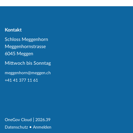
Kontakt
Schloss Meggenhorn
Meggenhornstrasse
6045 Meggen
Mittwoch bis Sonntag
meggenhorn@meggen.ch
+41 41 377 11 61
(External Link)
|
(External Link)
OneGov Cloud
2026.39
(External Link)
Datenschutz
Anmelden