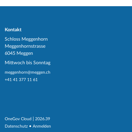
Kontakt
Schloss Meggenhorn
Meggenhornstrasse
6045 Meggen
Mittwoch bis Sonntag
meggenhorn@meggen.ch
+41 41 377 11 61
(External Link)
|
(External Link)
OneGov Cloud
2026.39
(External Link)
Datenschutz
Anmelden