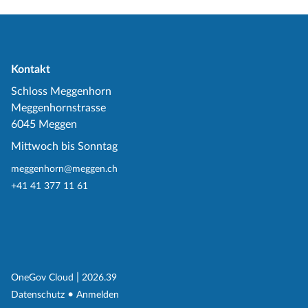
Kontakt
Schloss Meggenhorn
Meggenhornstrasse
6045 Meggen
Mittwoch bis Sonntag
meggenhorn@meggen.ch
+41 41 377 11 61
(External Link)
|
(External Link)
OneGov Cloud
2026.39
(External Link)
Datenschutz
Anmelden