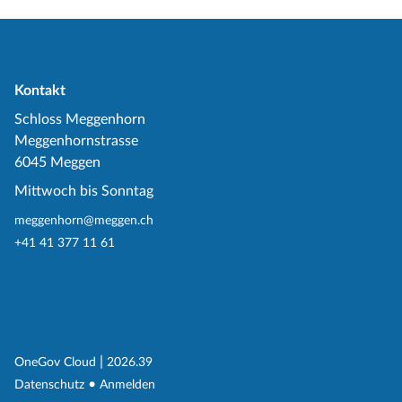
Kontakt
Schloss Meggenhorn
Meggenhornstrasse
6045 Meggen
Mittwoch bis Sonntag
meggenhorn@meggen.ch
+41 41 377 11 61
(External Link)
|
(External Link)
OneGov Cloud
2026.39
(External Link)
Datenschutz
Anmelden