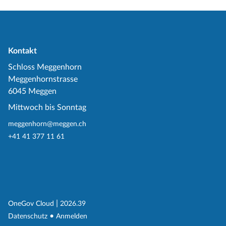
Kontakt
Schloss Meggenhorn
Meggenhornstrasse
6045 Meggen
Mittwoch bis Sonntag
meggenhorn@meggen.ch
+41 41 377 11 61
(External Link)
|
(External Link)
OneGov Cloud
2026.39
(External Link)
Datenschutz
Anmelden