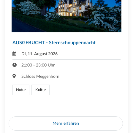
AUSGEBUCHT - Sternschnuppennacht
Di, 11. August 2026
21:00 - 23:00 Uhr
Schloss Meggenhorn
Natur
Kultur
Mehr erfahren