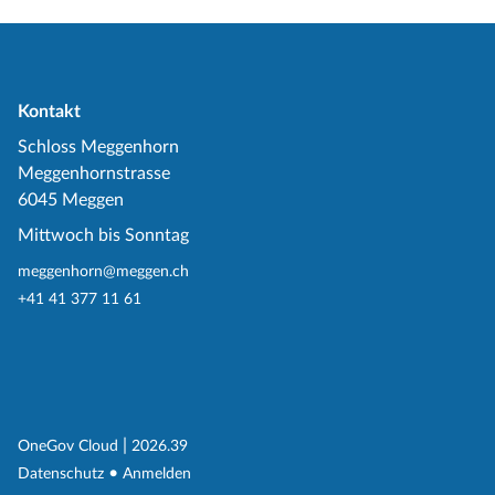
Kontakt
Schloss Meggenhorn
Meggenhornstrasse
6045 Meggen
Mittwoch bis Sonntag
meggenhorn@meggen.ch
+41 41 377 11 61
(External Link)
|
(External Link)
OneGov Cloud
2026.39
(External Link)
Datenschutz
Anmelden