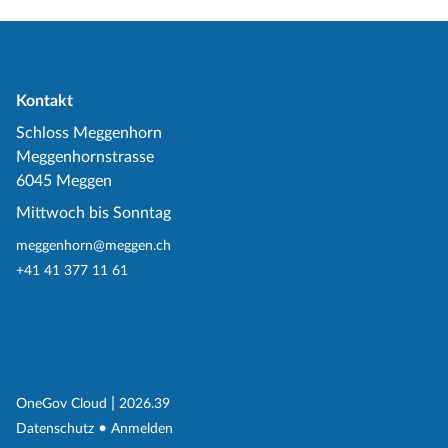
Kontakt
Schloss Meggenhorn
Meggenhornstrasse
6045 Meggen
Mittwoch bis Sonntag
meggenhorn@meggen.ch
+41 41 377 11 61
(External Link)
|
(External Link)
OneGov Cloud
2026.39
(External Link)
Datenschutz
Anmelden