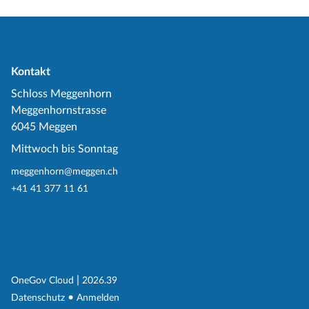
Kontakt
Schloss Meggenhorn
Meggenhornstrasse
6045 Meggen
Mittwoch bis Sonntag
meggenhorn@meggen.ch
+41 41 377 11 61
(External Link)
|
(External Link)
OneGov Cloud
2026.39
(External Link)
Datenschutz
Anmelden