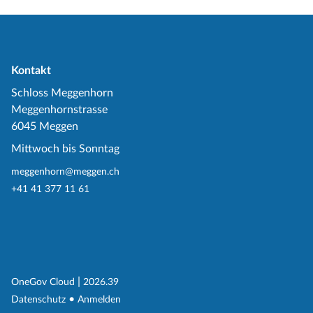
Kontakt
Schloss Meggenhorn
Meggenhornstrasse
6045 Meggen
Mittwoch bis Sonntag
meggenhorn@meggen.ch
+41 41 377 11 61
(External Link)
|
(External Link)
OneGov Cloud
2026.39
(External Link)
Datenschutz
Anmelden