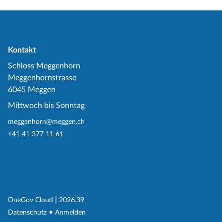
Kontakt
Schloss Meggenhorn
Meggenhornstrasse
6045 Meggen
Mittwoch bis Sonntag
meggenhorn@meggen.ch
+41 41 377 11 61
(External Link)
|
(External Link)
OneGov Cloud
2026.39
(External Link)
Datenschutz
Anmelden