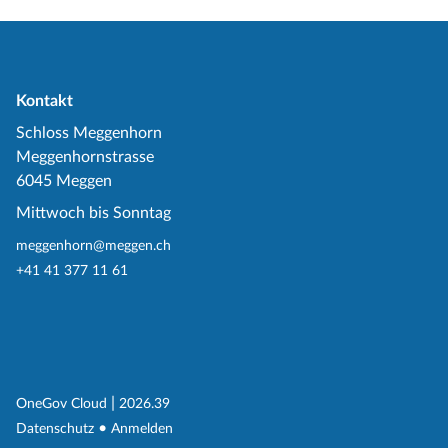
Kontakt
Schloss Meggenhorn
Meggenhornstrasse
6045 Meggen
Mittwoch bis Sonntag
meggenhorn@meggen.ch
+41 41 377 11 61
(External Link)
|
(External Link)
OneGov Cloud
2026.39
(External Link)
Datenschutz
Anmelden