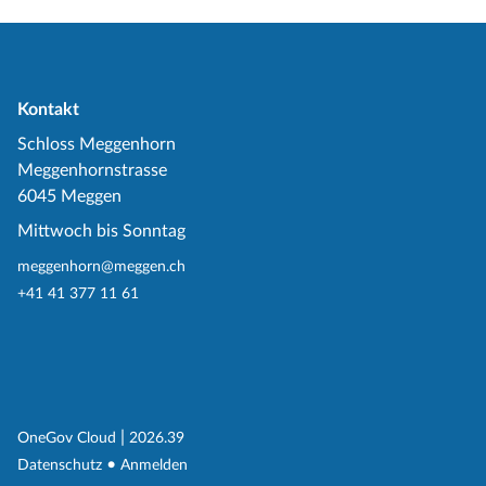
Kontakt
Schloss Meggenhorn
Meggenhornstrasse
6045 Meggen
Mittwoch bis Sonntag
meggenhorn@meggen.ch
+41 41 377 11 61
(External Link)
|
(External Link)
OneGov Cloud
2026.39
(External Link)
Datenschutz
Anmelden