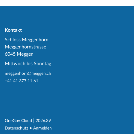
Kontakt
Schloss Meggenhorn
Meggenhornstrasse
6045 Meggen
Mittwoch bis Sonntag
meggenhorn@meggen.ch
+41 41 377 11 61
(External Link)
|
(External Link)
OneGov Cloud
2026.39
(External Link)
Datenschutz
Anmelden