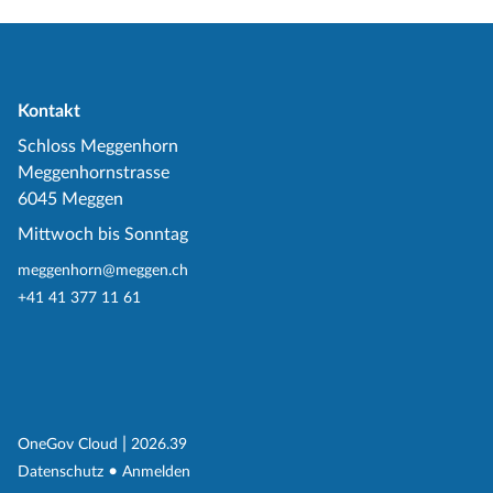
Kontakt
Schloss Meggenhorn
Meggenhornstrasse
6045 Meggen
Mittwoch bis Sonntag
meggenhorn@meggen.ch
+41 41 377 11 61
(External Link)
|
(External Link)
OneGov Cloud
2026.39
(External Link)
Datenschutz
Anmelden